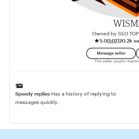
WISM
Owned by SEO TO
5.0
(507)
20.2k sa
Message seller
This seller usually respo
Speedy replies
Has a history of replying to
messages quickly.