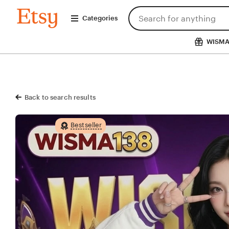
Skip
Search
Etsy
to
Categories
for
Content
items
or
WISMA
shops
Back to search results
Bestseller