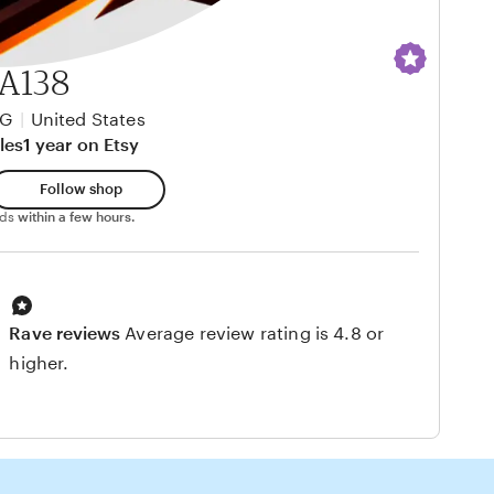
A138
PG
|
United States
les
1 year on Etsy
Follow shop
nds
within a few hours.
Rave reviews
Average review rating is 4.8 or
higher.