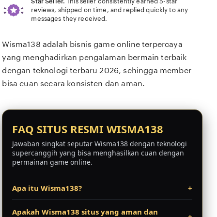
Star Seller.
This seller consistently earned 5-star
reviews, shipped on time, and replied quickly to any
messages they received.
Wisma138 adalah bisnis game online terpercaya
yang menghadirkan pengalaman bermain terbaik
dengan teknologi terbaru 2026, sehingga member
bisa cuan secara konsisten dan aman.
FAQ SITUS RESMI WISMA138
Jawaban singkat seputar Wisma138 dengan teknologi
supercanggih yang bisa menghasilkan cuan dengan
permainan game online.
Apa itu Wisma138?
Wisma138 adalah bisnis game online terpercaya yang
menyediakan platform game berkualitas dengan
Apakah Wisma138 situs yang aman dan